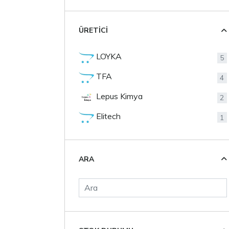
ÜRETICI
LOYKA
5
TFA
4
Lepus Kimya
2
Elitech
1
ARA