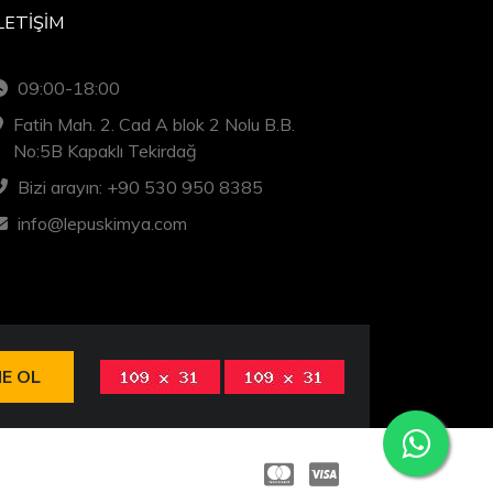
LETIŞIM
09:00-18:00
Fatih Mah. 2. Cad A blok 2 Nolu B.B.
No:5B Kapaklı Tekirdağ
Bizi arayın: +90 530 950 8385
info@lepuskimya.com
E OL