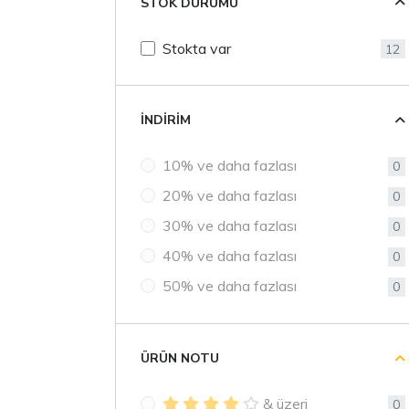
STOK DURUMU
Stokta var
12
İNDIRIM
10% ve daha fazlası
0
20% ve daha fazlası
0
30% ve daha fazlası
0
40% ve daha fazlası
0
50% ve daha fazlası
0
ÜRÜN NOTU
& üzeri
0