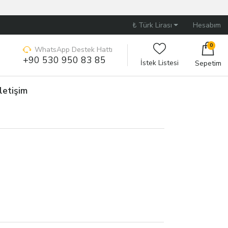
₺ Türk Lirası
Hesabım
0
WhatsApp Destek Hattı
+90 530 950 83 85
İstek Listesi
Sepetim
İletişim