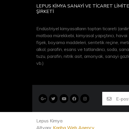
LEPUS KİMYA SANAYİ VE TİCARET LİMİT
ŞİRKETİ
Endüstriyel kimyasalların toptan ticareti (anilin
matbaa mürekkebi, kimyasal yapıştırıcı, havai
fişek, boyama maddeleri, sentetik reçine, meti
alkol, parafin, esans ve tatlandırıcı, soda, sana
tuzu, parafin, nitrik asit, amonyak, sanayi gazl
vb.)
Lepus Kimya
Altyapı:
Kariha Web Agency