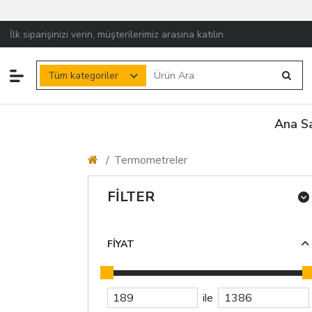
İlk siparişinizi verin, müşterilerimiz arasına katılın
Tüm kategoriler
Ana S
Termometreler
FILTER
FIYAT
ile