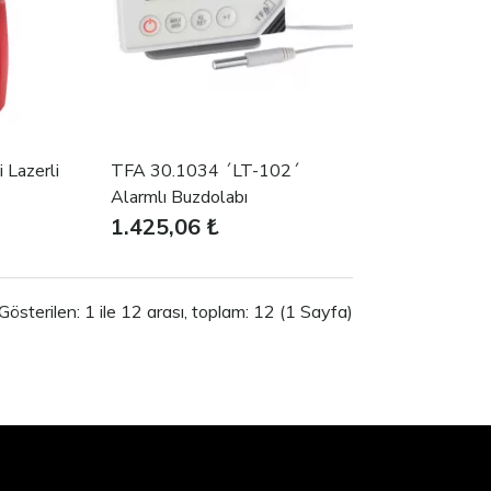
 Lazerli
TFA 30.1034 ´LT-102´
Alarmlı Buzdolabı
Termometresi
1.425,06 ₺
Gösterilen: 1 ile 12 arası, toplam: 12 (1 Sayfa)