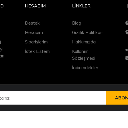
ED
HESABIM
LINKLER
İ
Destek
Blog
,
Hesabım
Gizlilik Politikası
Siparişlerim
Hakkımızda
l
yi
İstek Listem
Kullanım
arı
Sözleşmesi
İndirimdekiler
ABON