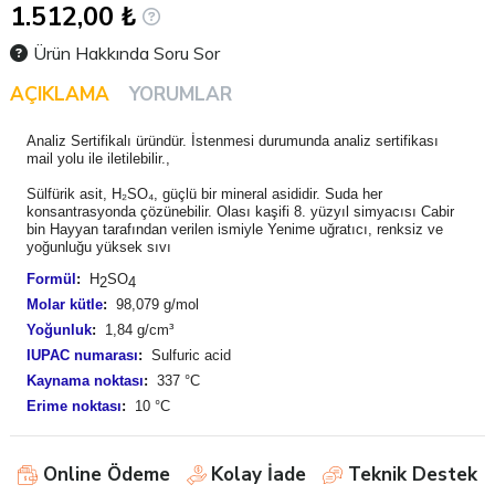
1.512,00 ₺
Ürün Hakkında Soru Sor
AÇIKLAMA
YORUMLAR
Analiz Sertifikalı üründür. İstenmesi durumunda analiz sertifikası
mail yolu ile iletilebilir.,
Sülfürik asit, H₂SO₄, güçlü bir mineral asididir. Suda her
konsantrasyonda çözünebilir. Olası kaşifi 8. yüzyıl simyacısı Cabir
bin Hayyan tarafından verilen ismiyle Yenime uğratıcı, renksiz ve
yoğunluğu yüksek sıvı
Formül
:
H
SO
2
4
Molar kütle
:
98,079 g/mol
Yoğunluk
:
1,84 g/cm³
IUPAC numarası
:
Sulfuric acid
Kaynama noktası
:
337 °C
Erime noktası
:
10 °C
Online Ödeme
Kolay İade
Teknik Destek