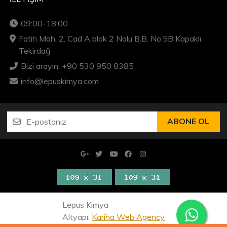
09:00-18:00
Fatih Mah. 2. Cad A blok 2 Nolu B.B. No:5B Kapaklı
Tekirdağ
Bizi arayın: +90 530 950 8385
info@lepuskimya.com
ABONE OL
Lepus Kimya
Altyapı:
Kariha Web Agency