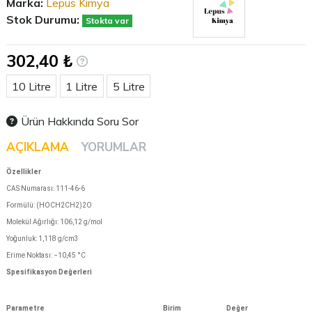
Marka:
Lepus Kimya
Stok Durumu:
Stokta var
302,40 ₺
Litre
10 Litre
1 Litre
5 Litre
Ürün Hakkında Soru Sor
AÇIKLAMA
YORUMLAR
Özellikler
CAS Numarası: 111-46-6
Formülü: (HOCH2CH2)2O
Molekül Ağırlığı: 106,12 g/mol
Yoğunluk: 1,118 g/cm3
Erime Noktası: −10,45 °C
Spesifikasyon Değerleri
Parametre
Birim
Değer