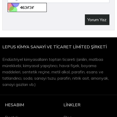
Yorum Yaz
LEPUS KİMYA SANAYİ VE TİCARET LİMİTED ŞİRKETİ
Endüstriyel kimyasalların toptan ticareti (anilin, matbaa
mürekkebi, kimyasal yapıştırıcı, havai fişek, boyama
maddeleri, sentetik reçine, metil alkol, parafin, esans ve
tatlandırıcı, soda, sanayi tuzu, parafin, nitrik asit, amonyak,
sanayi gazları vb.)
HESABIM
LINKLER