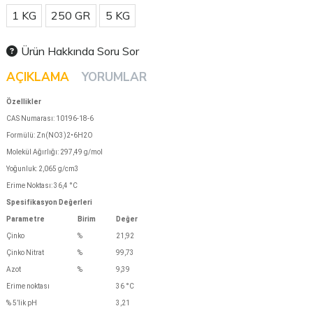
KG
1 KG
250 GR
5 KG
Ürün Hakkında Soru Sor
AÇIKLAMA
YORUMLAR
Özellikler
CAS Numarası: 10196-18-6
Formülü: Zn(NO3)2•6H2O
Molekül Ağırlığı: 297,49 g/mol
Yoğunluk: 2,065 g/cm3
Erime Noktası: 36,4 °C
Spesifikasyon Değerleri
Parametre
Birim
Değer
Çinko
%
21,92
Çinko Nitrat
%
99,73
Azot
%
9,39
Erime noktası
36 °C
% 5’lik pH
3,21