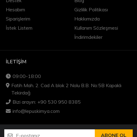
Destek
Blog
Hesabım
Gizlilik Politikası
Siparişlerim
Hakkımızda
İstek Listem
Kullanım Sözleşmesi
İndirimdekiler
İLETIŞIM
09:00-18:00
Fatih Mah. 2. Cad A blok 2 Nolu B.B. No:5B Kapaklı
Tekirdağ
Bizi arayın: +90 530 950 8385
info@lepuskimya.com
ABONE OL