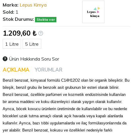
Marka:
Lepus Kimya
Sold:
1
Stok Durumu:
Stokta var
1.209,60 ₺
Litre
1 Litre
5 Litre
Ürün Hakkında Soru Sor
AÇIKLAMA
YORUMLAR
Benzil benzoat, kimyasal formülü C14H12O2 olan bir organik bileşiktir. Bu
bileşik, benzil grubu ile benzoik asit grubunun bir esteri olarak bilinir.
Benzil benzoat, özellikle parfümeri ve kozmetik endüstrisinde kullanılan
bir aroma maddesi ve koku düzenleyici olarak yaygın olarak kullanılır.
Ayrıca, böcek kovucu ürünlerin üretiminde de kullanılabilir ve bu nedenle
böcekleri uzak tutma amaçlı olarak açık havada veya kapalı alanlarda
kullanılır. Ayrıca, bazı tıbbi uygulamalarda ve ilaç formülasyonlarında da
yer alabilir. Benzil benzoat, kokusu ve özellikleri nedeniyle farklı