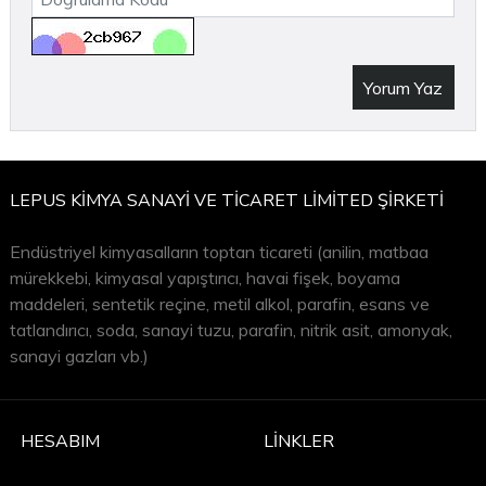
Yorum Yaz
LEPUS KİMYA SANAYİ VE TİCARET LİMİTED ŞİRKETİ
Endüstriyel kimyasalların toptan ticareti (anilin, matbaa
mürekkebi, kimyasal yapıştırıcı, havai fişek, boyama
maddeleri, sentetik reçine, metil alkol, parafin, esans ve
tatlandırıcı, soda, sanayi tuzu, parafin, nitrik asit, amonyak,
sanayi gazları vb.)
HESABIM
LINKLER