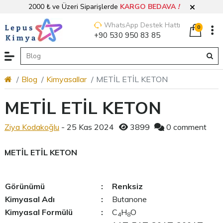
2000 ₺ ve Üzeri Siparişlerde
KARGO BEDAVA
!
WhatsApp Destek Hattı
0
+90 530 950 83 85
Blog
Kimyasallar
METİL ETİL KETON
METİL ETİL KETON
Ziya Kodakoğlu
- 25 Kas 2024
3899
0 comment
METİL ETİL KETON
Görünümü
:
Renksiz
Kimyasal Adı
:
Butanone
Kimyasal Formülü
:
C
H
O
4
8