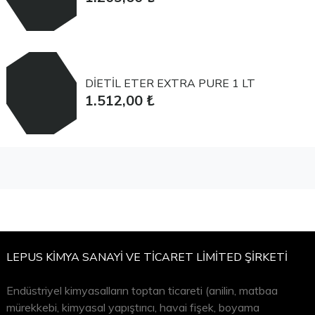
DİETİL ETER EXTRA PURE 1 LT
1.512,00 ₺
LEPUS KİMYA SANAYİ VE TİCARET LİMİTED ŞİRKETİ
Endüstriyel kimyasalların toptan ticareti (anilin, matbaa
mürekkebi, kimyasal yapıştırıcı, havai fişek, boyama