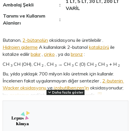
1 LT, 5 LT, 30 LT, 200 LT
Ambalaj Şekli
:
VARİL
Tanımı ve Kullanım
:
Alanları
Butanon,
2-bütanolün
oksidasyonu ile üretilebilir .
Hidrojen giderme
A kullanılarak 2-butanol
katalizörü
ile
katalize edilir
bakır
,
çinko
, ya da
bronz
:
CH
CH (OH), CH
, CH
→ CH
C (O) CH
CH
+ H
3
2
3
3
2
3
2
Bu, yılda yaklaşık 700 milyon kilo üretmek için kullanılır.
İncelenen fakat uygulanmayan diğer sentezler ,
2-butenin
Wacker oksidasyonu
ve
izobutilbenzen'in
oksidasyonudur;
Daha fazla göster
[5]
bu,
asetonun
endüstriyel üretimi ile benzerdir .
Ağır
nafta'nın
hem sıvı fazda oksidasyonu hem de
Fischer-Tropsch
reaksiyonu, karışık oksijenat akımları üretir;
[7]
buradan 2-butanon fraksiyonasyon yoluyla çıkarılır.
Butanon, bazı ağaçlar tarafından
biyosentezlenir
ve bazı